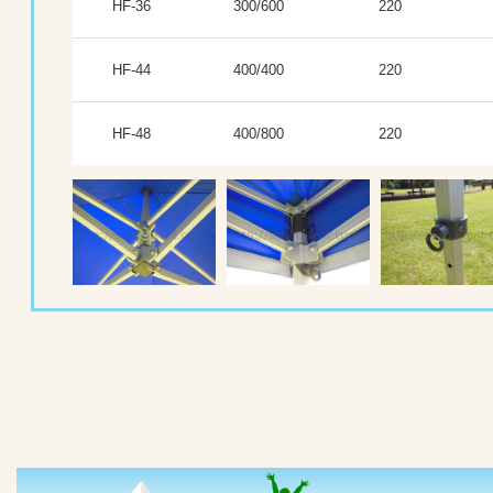
HF-36
300/600
220
HF-44
400/400
220
HF-48
400/800
220