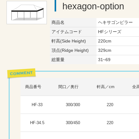
hexagon-option
商品名
ヘキサゴンピラー
アイテムコード
HFシリーズ
軒高(Side Height)
220cm
頂点(Ridge Height)
329cm
総重量
31~69
商品番号
間口／奥行
軒高／cm
全
HF-33
300/300
220
HF-34.5
300/450
220